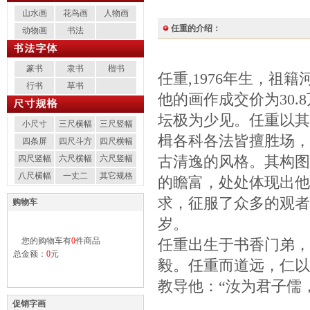
山水画
花鸟画
人物画
任重的介绍：
动物画
书法
篆书
隶书
楷书
任重,1976年生，祖
行书
草书
他的画作成交价为30.
坛极为少见。任重以其
小尺寸
三尺横幅
三尺竖幅
楫各科各法皆擅胜场，
四条屏
四尺斗方
四尺横幅
古清逸的风格。其构图
四尺竖幅
六尺横幅
六尺竖幅
八尺横幅
一丈二
其它规格
的瞻富，处处体现出他
求，征服了众多的观者
购物车
岁。
您的购物车有
0
件商品
任重出生于书香门弟，
总金额：
0
元
毅。任重而道远，仁以
教导他：“汝为君子儒
促销字画