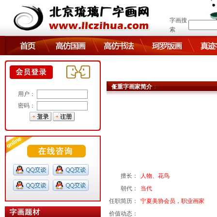
字画搜
索
任重字画家简介
：
用户：
密码：
擅长：
人物、花鸟
朝代：
当代
任职简历：
宁夏美协会员，职业画家
价值动态：