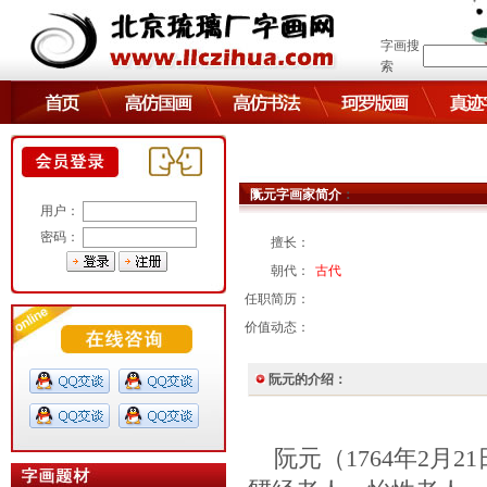
字画搜
索
阮元字画家简介
：
用户：
密码：
擅长：
朝代：
古代
任职简历：
价值动态：
阮元的介绍：
阮元（1764年2月21