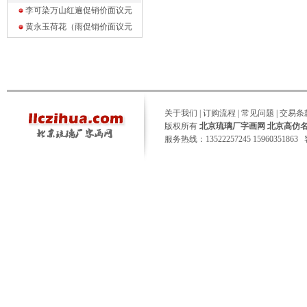
李可染万山红遍促销价面议
元
黄永玉荷花（雨促销价面议
元
关于我们
|
订购流程
|
常见问题
|
交易条
版权所有
北京琉璃厂字画网 北京高仿
服务热线：13522257245 15960351863