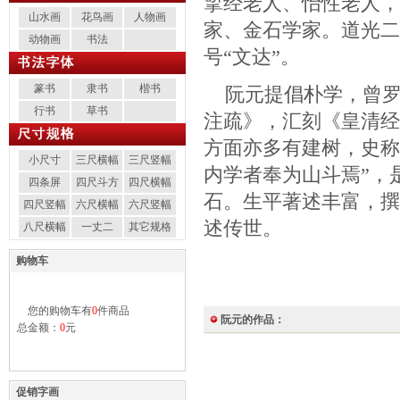
揅经老人、怡性老人，
山水画
花鸟画
人物画
家、金石学家。道光二
动物画
书法
号“文达”。
篆书
隶书
楷书
阮元提倡朴学，曾罗
行书
草书
注疏》，汇刻《皇清经
方面亦多有建树，史称
小尺寸
三尺横幅
三尺竖幅
内学者奉为山斗焉”，
四条屏
四尺斗方
四尺横幅
石。生平著述丰富，撰
四尺竖幅
六尺横幅
六尺竖幅
述传世。
八尺横幅
一丈二
其它规格
购物车
您的购物车有
0
件商品
阮元的作品：
总金额：
0
元
促销字画