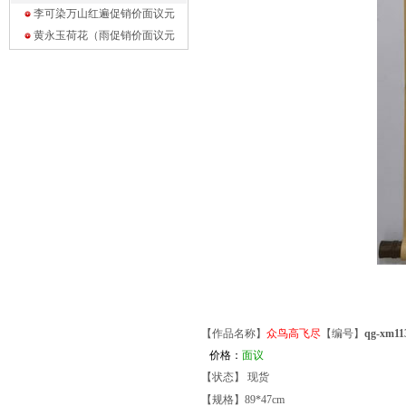
李可染万山红遍促销价面议
元
黄永玉荷花（雨促销价面议
元
【作品名称】
众鸟高飞尽
【编号】
qg-xm
价格：
面议
【状态】 现货
【规格】89*47cm