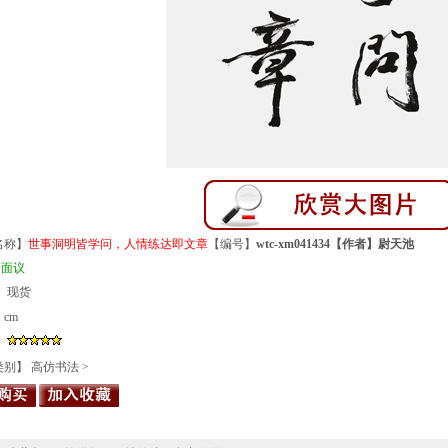
名称】
世事洞明皆学问，人情练达即文章
【编号】
wtc-xm041434【作者】
尉天池
：
面议
 现货
cm
】
类别】
高仿书法
>