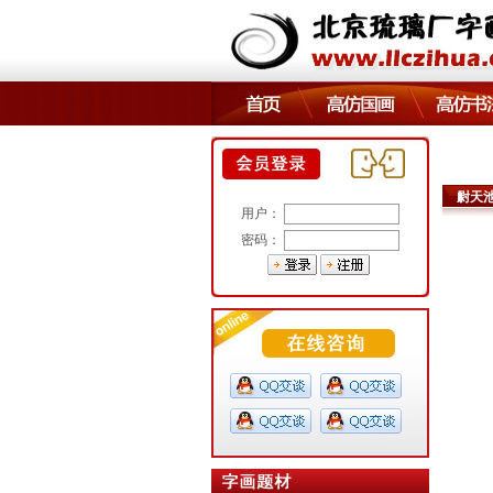
尉天
用户：
密码：