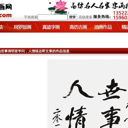
字画搜索
高级搜索
池世事洞明皆学问，人情练达即文章的作品信息
：