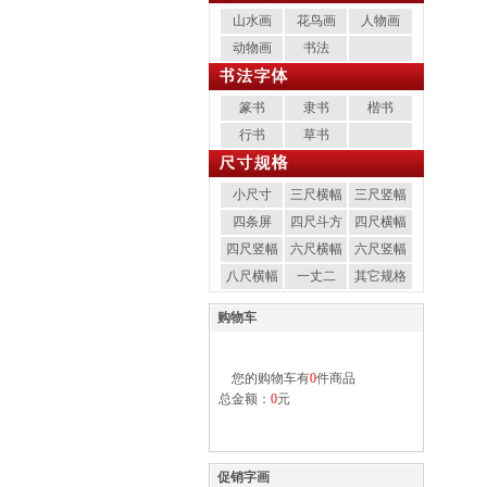
山水画
花鸟画
人物画
动物画
书法
篆书
隶书
楷书
行书
草书
小尺寸
三尺横幅
三尺竖幅
四条屏
四尺斗方
四尺横幅
四尺竖幅
六尺横幅
六尺竖幅
八尺横幅
一丈二
其它规格
购物车
您的购物车有
0
件商品
总金额：
0
元
促销字画