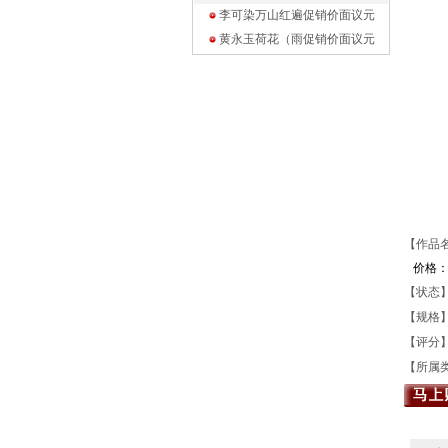
李可染万山红遍促销价面议
元
黄永玉荷花（雨促销价面议
元
【作品
价格
【状态】
【规格】
【评分
【所属