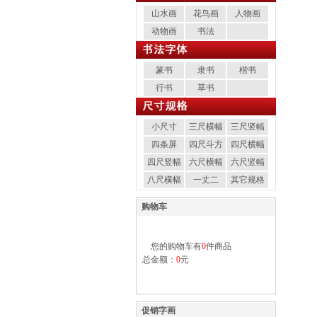
山水画
花鸟画
人物画
动物画
书法
篆书
隶书
楷书
行书
草书
小尺寸
三尺横幅
三尺竖幅
四条屏
四尺斗方
四尺横幅
四尺竖幅
六尺横幅
六尺竖幅
八尺横幅
一丈二
其它规格
购物车
您的购物车有
0
件商品
总金额：
0
元
促销字画