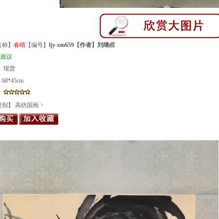
名称】
春晴
【编号】
ljy-xm659【作者】
刘继卣
：
面议
 现货
8*45cm
】
类别】
高仿国画
>