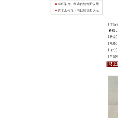
李可染万山红遍促销价面议
元
黄永玉荷花（雨促销价面议
元
【作品
价格
【状态】
【规格】6
【评分
【所属