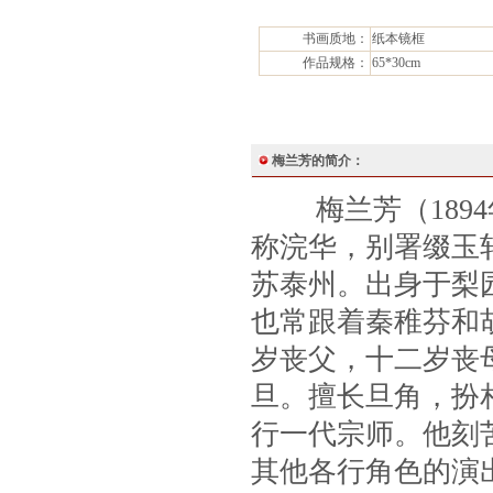
书画质地：
纸本镜框
作品规格：
65*30cm
梅兰芳的简介：
梅兰芳（1894年
称浣华，别署缀玉
苏泰州。出身于梨
也常跟着秦稚芬和
岁丧父，十二岁丧
旦。擅长旦角，扮
行一代宗师。他刻
其他各行角色的演