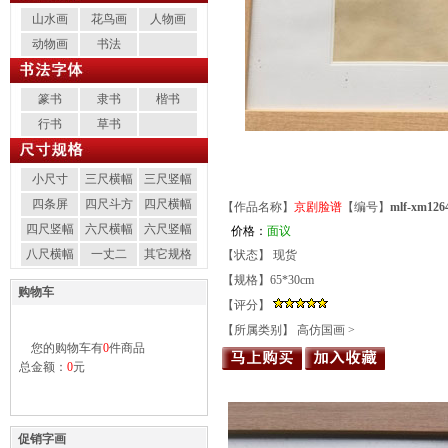
山水画
花鸟画
人物画
动物画
书法
篆书
隶书
楷书
行书
草书
小尺寸
三尺横幅
三尺竖幅
四条屏
四尺斗方
四尺横幅
【作品名称】
京剧脸谱
【编号】
mlf-xm1
四尺竖幅
六尺横幅
六尺竖幅
价格：
面议
八尺横幅
一丈二
其它规格
【状态】 现货
【规格】65*30cm
购物车
【评分】
【所属类别】
高仿国画
>
您的购物车有
0
件商品
总金额：
0
元
促销字画