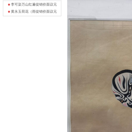
李可染万山红遍促销价面议
元
黄永玉荷花（雨促销价面议
元