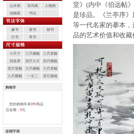
堂》(内中《伯远帖
山水画
花鸟画
人物画
动物画
书法
是珍品。《兰亭序》
等一代名家的摹本，
篆书
隶书
楷书
品的艺术价值和收藏
行书
草书
小尺寸
三尺横幅
三尺竖幅
四条屏
四尺斗方
四尺横幅
四尺竖幅
六尺横幅
六尺竖幅
八尺横幅
一丈二
其它规格
购物车
您的购物车有
0
件商品
总金额：
0
元
促销字画