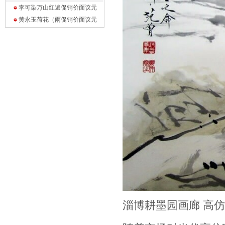
李可染万山红遍促销价面议
元
黄永玉荷花（雨促销价面议
元
淄博耕墨园画廊 高仿