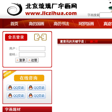
字画搜索
您查讯的关键字是：
鍊搾
用户：
密码：