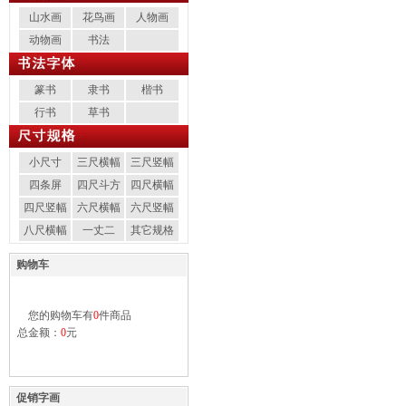
山水画
花鸟画
人物画
动物画
书法
篆书
隶书
楷书
行书
草书
小尺寸
三尺横幅
三尺竖幅
四条屏
四尺斗方
四尺横幅
四尺竖幅
六尺横幅
六尺竖幅
八尺横幅
一丈二
其它规格
购物车
您的购物车有
0
件商品
总金额：
0
元
促销字画