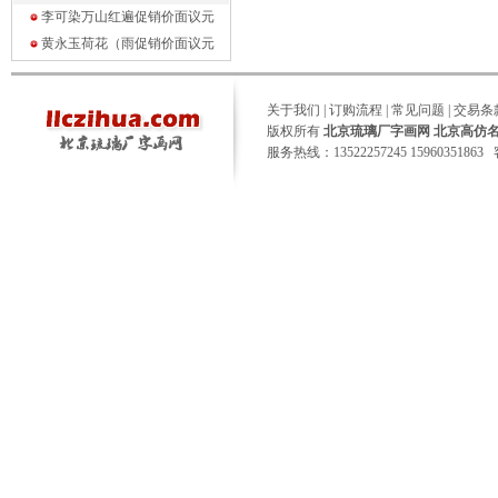
李可染万山红遍促销价面议
元
黄永玉荷花（雨促销价面议
元
关于我们
|
订购流程
|
常见问题
|
交易条
版权所有
北京琉璃厂字画网 北京高仿
服务热线：13522257245 15960351863