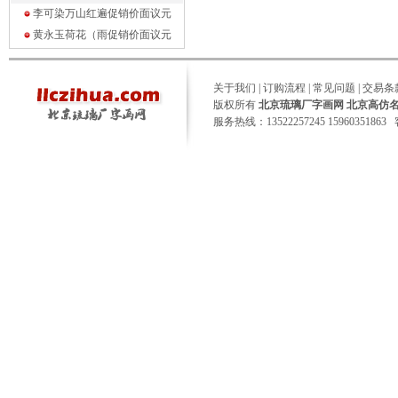
李可染万山红遍促销价面议
元
黄永玉荷花（雨促销价面议
元
关于我们
|
订购流程
|
常见问题
|
交易条
版权所有
北京琉璃厂字画网 北京高仿
服务热线：13522257245 15960351863