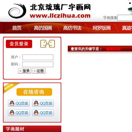
字画搜索
您查讯的关键字是：
鍚曠剷鎴?
用户：
密码：