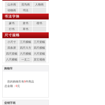
山水画
花鸟画
人物画
动物画
书法
篆书
隶书
楷书
行书
草书
小尺寸
三尺横幅
三尺竖幅
四条屏
四尺斗方
四尺横幅
四尺竖幅
六尺横幅
六尺竖幅
八尺横幅
一丈二
其它规格
购物车
您的购物车有
0
件商品
总金额：
0
元
促销字画