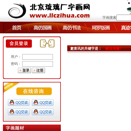
字画搜索
您查讯的关键字是：
鍥涙潯灞?
用户：
密码：