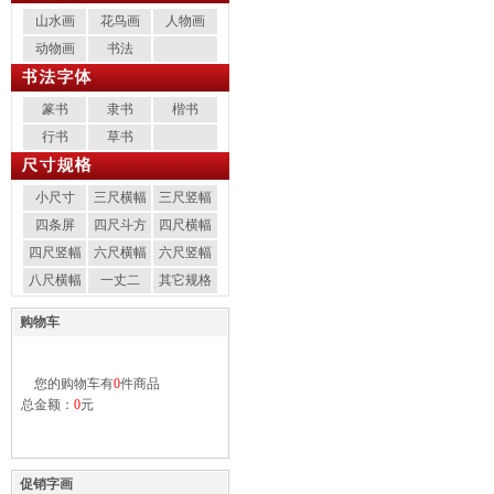
山水画
花鸟画
人物画
动物画
书法
篆书
隶书
楷书
行书
草书
小尺寸
三尺横幅
三尺竖幅
四条屏
四尺斗方
四尺横幅
四尺竖幅
六尺横幅
六尺竖幅
八尺横幅
一丈二
其它规格
购物车
您的购物车有
0
件商品
总金额：
0
元
促销字画