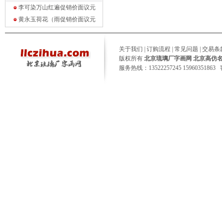
李可染万山红遍促销价面议
元
黄永玉荷花（雨促销价面议
元
关于我们
|
订购流程
|
常见问题
|
交易条
版权所有
北京琉璃厂字画网 北京高仿
服务热线：13522257245 15960351863