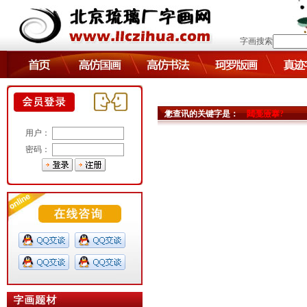
字画搜索
您查讯的关键字是：
閮戞厱搴?
用户：
密码：