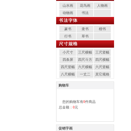
山水画
花鸟画
人物画
动物画
书法
篆书
隶书
楷书
行书
草书
小尺寸
三尺横幅
三尺竖幅
四条屏
四尺斗方
四尺横幅
四尺竖幅
六尺横幅
六尺竖幅
八尺横幅
一丈二
其它规格
购物车
您的购物车有
0
件商品
总金额：
0
元
促销字画