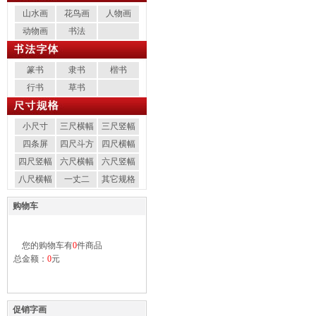
山水画
花鸟画
人物画
动物画
书法
篆书
隶书
楷书
行书
草书
小尺寸
三尺横幅
三尺竖幅
四条屏
四尺斗方
四尺横幅
四尺竖幅
六尺横幅
六尺竖幅
八尺横幅
一丈二
其它规格
购物车
您的购物车有
0
件商品
总金额：
0
元
促销字画