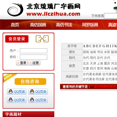
字画搜索
首字母
A
B
C
D
E
F
G
H
I
J
用户：
擅长
国画
油画
书法
水彩
版
密码：
朝代
当代
现代
近代
古代
北京
天津
上海
重庆
河
籍贯
甘肃
四川
贵州
海南
云
古代著名画家
近代著名
画家归类
古代著名书法家
近代著
您查询的关键字是：
鍙や唬钁楀悕涔