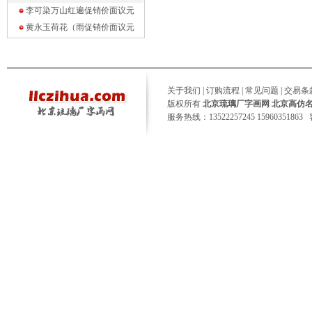
李可染万山红遍促销价面议
元
黄永玉荷花（雨促销价面议
元
关于我们
|
订购流程
|
常见问题
|
交易条
版权所有
北京琉璃厂字画网 北京高仿
服务热线：13522257245 15960351863