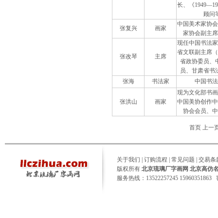
长、《1949—
顾问
中国美术家协会
张复兴
画家
家协会副主席
现任中国书法家
省文联副主席（
张改琴
主席
省政协委员、
员、甘肃省书
张海
书法家
中国书法
现为文化部书画
张洪山
画家
中国美协创作中
协会会员、中
首页 上一
关于我们
|
订购流程
|
常见问题
|
交易条
版权所有
北京琉璃厂字画网 北京高仿
服务热线：13522257245 15960351863