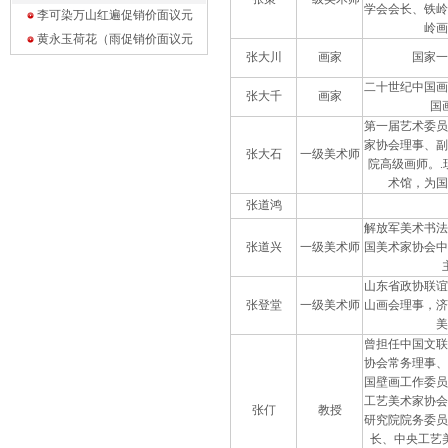
学会会长、铁岭
李可染万山红遍促销价面议
元
岭画
黄永玉荷花（雨促销价面议
元
张大川
画家
国家一
二十世纪中国画
张大千
画家
国
第一届艺术委员
家协会理事、副
张大石
一级美术师
院高级画师。.
术馆，为国
张道鸿
解放军美术书法
张道兴
一级美术师
国美术家协会中
山东省政协联谊
张登堂
一级美术师
山画会理事，济
美
曾担任中国文联
协会常务理事、
国壁画工作委员
工艺美术家协会
张仃
教授
研究院院务委员
长、中央工艺