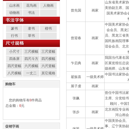
山东省美术家协
山水画
花鸟画
人物画
美协副主席、国
曾先国
画家
动物画
书法
国美术家协会
中国美术家协会
篆书
隶书
楷书
会会员、黑龙
员、黑龙江省美
行书
草书
曾迎春
画家
国民族画院理事
谊会会员、北京
小尺寸
三尺横幅
三尺竖幅
我国当代著名国
四条屏
四尺斗方
四尺横幅
乍启典
画家
区展览馆任总设
四尺竖幅
六尺横幅
六尺竖幅
级画师、山东省
八尺横幅
一丈二
其它规格
中国书法家协会
翟振喜
一级美术师
购物车
展子虔
画家
曾任中国书法家
张飙
主席、分党组书
您的购物车有
0
件商品
顾问，中国
总金额：
0
元
北京画院专业画
张步
画家
河山画会
中国美协会员、
事、辽宁美协副
促销字画
张策
一级美术师