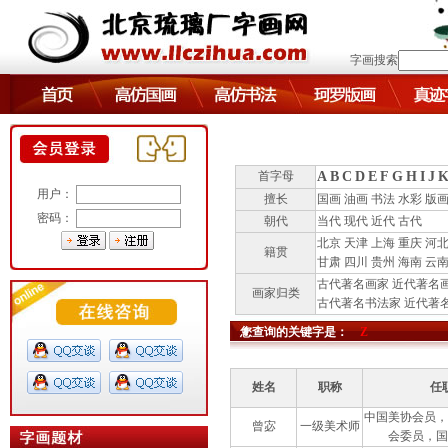
字画搜索
首字母
A
B
C
D
E
F
G
H
I
J
用户：
擅长
国画
油画
书法
水彩
版
密码：
朝代
当代
现代
近代
古代
北京
天津
上海
重庆
河
籍贯
甘肃
四川
贵州
海南
云
古代著名画家
近代著名
画家归类
古代著名书法家
近代著
您查询的关键字是：
Z
姓名
职称
任
中国美协会员，
曾宓
一级美术师
会委员，国