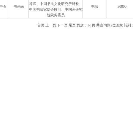
导师、中国书法文化研究所所长、
中石
书画家
书法
30000
中国书法家协会顾问、中国画研究
院院务委员
首页 上一页
下一页 尾页
页次：
1
/1页
共查询到2位画家
转到