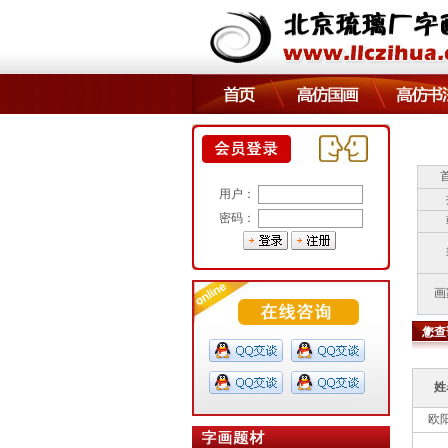
用户：
密码：
画
您查
姓
欧