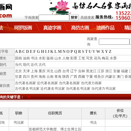
字画搜索
高级搜索
画家查
询
首字母
A
B
C
D
E
F
G
H
I
J
K
L
M
N
O
P
Q
R
S
T
U
V
W
X
Y
Z
擅长
国画
油画
书法
水彩
版画
山水
人物
彩墨
工笔
写意
花鸟
梅花
水墨
朝代
当代
现代
近代
古代
北京
天津
上海
重庆
河北
山西
台湾
辽宁
吉林
黑龙江
江苏
浙江
安徽
福建
籍贯
甘肃
四川
贵州
海南
云南
青海
陕西
广西
西藏
宁夏
维吾尔
内蒙古
澳门
香
古代著名画家
近代著名画家
当代著名画家
当代潜力画家
家归类
古代著名书法家
近代著名书法家
当代著名书法家
当代潜力书法家
询的关键字是：
O
价位
名
职称
任职简历
擅长
（元/平尺
）
阳询
书法家
书法
首都师范大学教授、博士生博士后