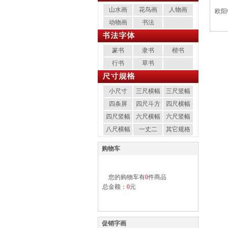
山水画
花鸟画
人物画
欧阳
动物画
书法
篆书
隶书
楷书
行书
草书
小尺寸
三尺横幅
三尺竖幅
四条屏
四尺斗方
四尺横幅
四尺竖幅
六尺横幅
六尺竖幅
八尺横幅
一丈二
其它规格
购物车
您的购物车有
0
件商品
总金额：
0
元
促销字画