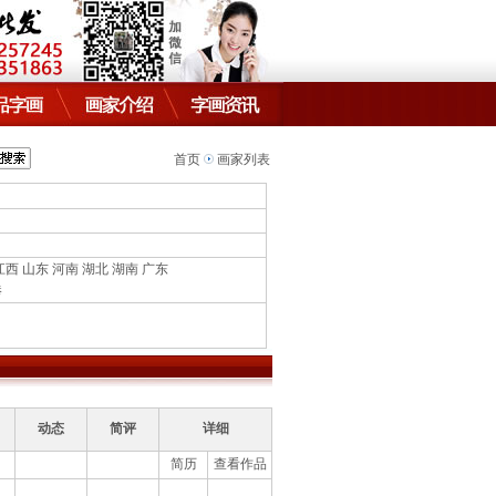
首页
画家列表
江西
山东
河南
湖北
湖南
广东
港
动态
简评
详细
简历
查看作品